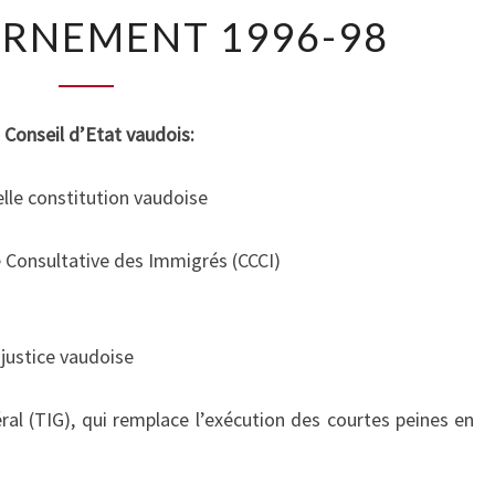
AU
RNEMENT 1996-98
GOUVERNEMENT
1996-
98
 Conseil d’Etat vaudois:
lle constitution vaudoise
 Consultative des Immigrés (CCCI)
 justice vaudoise
éral (TIG), qui remplace l’exécution des courtes peines en