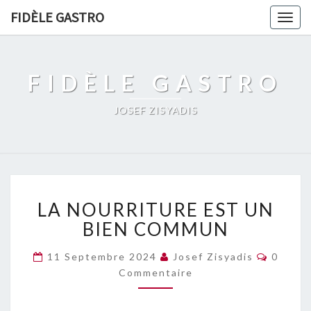
FIDÈLE GASTRO
Togg
navig
FIDÈLE GASTRO
JOSEF ZISYADIS
LA
LA NOURRITURE EST UN
NOURRITURE
EST
BIEN COMMUN
UN
BIEN
Commen
11 Septembre 2024
Josef Zisyadis
0
COMMUN
Commentaire