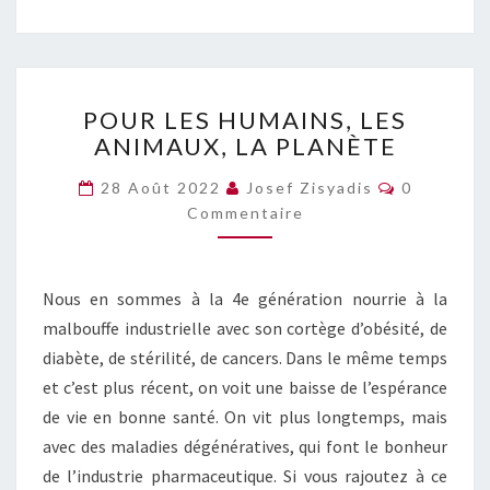
POUR
POUR LES HUMAINS, LES
LES
ANIMAUX, LA PLANÈTE
HUMAINS,
LES
Commentai
28 Août 2022
Josef Zisyadis
0
ANIMAUX,
Commentaire
LA
PLANÈTE
Nous en sommes à la 4e génération nourrie à la
malbouffe industrielle avec son cortège d’obésité, de
diabète, de stérilité, de cancers. Dans le même temps
et c’est plus récent, on voit une baisse de l’espérance
de vie en bonne santé. On vit plus longtemps, mais
avec des maladies dégénératives, qui font le bonheur
de l’industrie pharmaceutique. Si vous rajoutez à ce