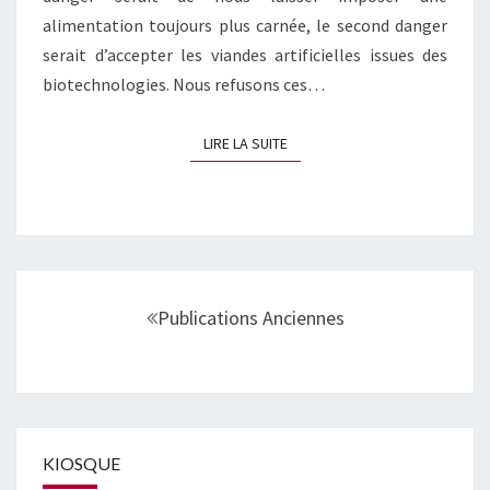
alimentation toujours plus carnée, le second danger
serait d’accepter les viandes artificielles issues des
biotechnologies. Nous refusons ces…
LIRE LA SUITE
LIRE LA SUITE
Navigation
au
Publications Anciennes
sein
des
articles
KIOSQUE