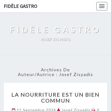
FIDÈLE GASTRO
Togg
navig
FIDÈLE GASTRO
JOSEF ZISYADIS
Archives De
Auteur/autrice :
Josef Zisyadis
LA
LA NOURRITURE EST UN BIEN
NOURRITURE
COMMUN
EST
UN
Commen
11 Septembre 2024
Josef Zisyadis
0