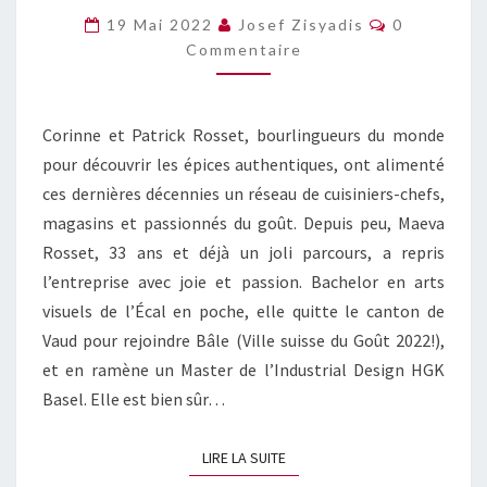
DE
Commentai
19 Mai 2022
Josef Zisyadis
0
SAVEURS
Commentaire
Corinne et Patrick Rosset, bourlingueurs du monde
pour découvrir les épices authentiques, ont alimenté
ces dernières décennies un réseau de cuisiniers-chefs,
magasins et passionnés du goût. Depuis peu, Maeva
Rosset, 33 ans et déjà un joli parcours, a repris
l’entreprise avec joie et passion. Bachelor en arts
visuels de l’Écal en poche, elle quitte le canton de
Vaud pour rejoindre Bâle (Ville suisse du Goût 2022!),
et en ramène un Master de l’Industrial Design HGK
Basel. Elle est bien sûr…
LIRE LA SUITE
LIRE LA SUITE