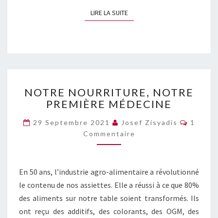
LIRE LA SUITE
LIRE LA SUITE
NOTRE
NOTRE NOURRITURE, NOTRE
NOURRITURE,
PREMIÈRE MÉDECINE
NOTRE
PREMIÈRE
Commen
29 Septembre 2021
Josef Zisyadis
1
MÉDECINE
Commentaire
En 50 ans, l’industrie agro-alimentaire a révolutionné
le contenu de nos assiettes. Elle a réussi à ce que 80%
des aliments sur notre table soient transformés. Ils
ont reçu des additifs, des colorants, des OGM, des