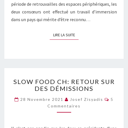
période de retrouvailles des espaces périphériques, les
deux consœurs ont effectué un travail d’immersion
dans un pays qui mérite d’être reconnu…
LIRE LA SUITE
LIRE LA SUITE
SLOW
SLOW FOOD CH: RETOUR SUR
FOOD
DES DÉMISSIONS
CH:
RETOUR
Commen
28 Novembre 2021
Josef Zisyadis
5
SUR
Commentaires
DES
DÉMISSIONS