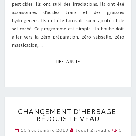
pesticides. Ils ont subi des irradiations. Ils ont été
assaisonnés d’acides trans et des graisses
hydrogénées. Ils ont été farcis de sucre ajouté et de
sel caché. Ce programme est simple : la bouffe doit
aller vers la zéro préparation, zéro vaisselle, zéro
mastication,…
LIRE LA SUITE
LIRE LA SUITE
CHANGEMENT
CHANGEMENT D’HERBAGE,
D’HERBAGE,
RÉJOUIS LE VEAU
RÉJOUIS
LE
Commen
10 Septembre 2018
Josef Zisyadis
0
VEAU