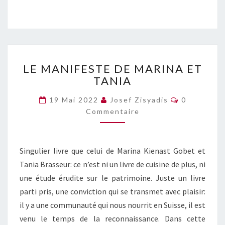
LE
LE MANIFESTE DE MARINA ET
MANIFESTE
TANIA
DE
MARINA
Commentai
19 Mai 2022
Josef Zisyadis
0
ET
Commentaire
TANIA
Singulier livre que celui de Marina Kienast Gobet et
Tania Brasseur: ce n’est ni un livre de cuisine de plus, ni
une étude érudite sur le patrimoine. Juste un livre
parti pris, une conviction qui se transmet avec plaisir:
il y a une communauté qui nous nourrit en Suisse, il est
venu le temps de la reconnaissance. Dans cette