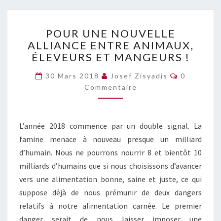
POUR
POUR UNE NOUVELLE
UNE
ALLIANCE ENTRE ANIMAUX,
NOUVELLE
ÉLEVEURS ET MANGEURS !
ALLIANCE
ENTRE
Commentai
30 Mars 2018
Josef Zisyadis
0
ANIMAUX,
Commentaire
ÉLEVEURS
ET
MANGEURS
!
L’année 2018 commence par un double signal. La
famine menace à nouveau presque un milliard
d’humain. Nous ne pourrons nourrir 8 et bientôt 10
milliards d’humains que si nous choisissons d’avancer
vers une alimentation bonne, saine et juste, ce qui
suppose déjà de nous prémunir de deux dangers
relatifs à notre alimentation carnée. Le premier
danger serait de nous laisser imposer une