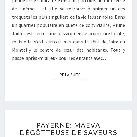
pleine crise sanitaire. Elle a un parcours de monteuse
de cinéma… et elle se retrouve à animer un des
troquets les plus singuliers de la vie lausannoise. Dans
un quartier populaire en quête de convivialité, Prune
Jaillet est certes une passionnée de nourriture locale,
mais elle s’est surtout mis dans la tête de faire du
Montelly le centre de cœur des habitants. Tout y
passe: après-midi jeux pour les enfants avec…
LIRE LA SUITE
LIRE LA SUITE
PAYERNE:
PAYERNE: MAEVA
MAEVA
DÉGÔTTEUSE DE SAVEURS
DÉGÔTTEUSE