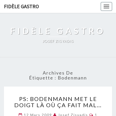
FIDÈLE GASTRO
Togg
navig
FIDÈLE GASTRO
JOSEF ZISYADIS
Archives De
Étiquette :
Bodenmann
PS:
PS: BODENMANN MET LE
BODENMANN
DOIGT LÀ OÙ ÇA FAIT MAL…
MET
LE
Commentai
12 Mars 2009
Josef Zisyadis
1