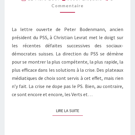
DOIGT
Commentaire
LÀ
OÙ
ÇA
FAIT
La lettre ouverte de Peter Bodenmann, ancien
MAL…
président du PSS, à Christian Levrat met le doigt sur
les récentes défaites successives des sociaux-
démocrates suisses. La direction du PSS se démène
pour se montrer la plus compétente, la plus rapide, la
plus efficace dans les solutions à la crise. Des plateaux
médiatiques de choix sont servis à cet effet, mais rien
n’y fait. La crise ne dope pas le PS. Bien, au contraire,
ce sont encore et encore, les Verts et…
LIRE LA SUITE
LIRE LA SUITE