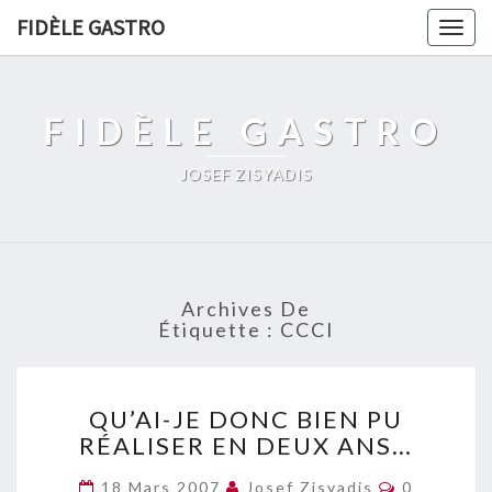
FIDÈLE GASTRO
Togg
navig
FIDÈLE GASTRO
JOSEF ZISYADIS
Archives De
Étiquette :
CCCI
QU’AI-
QU’AI-JE DONC BIEN PU
JE
RÉALISER EN DEUX ANS…
DONC
BIEN
Commentai
18 Mars 2007
Josef Zisyadis
0