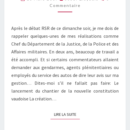
PU
Commentaire
RÉALISER
EN
DEUX
ANS…
Après le débat RSR de ce dimanche soir, je me dois de
rappeler quelques-unes de mes réalisations comme
Chef du Département de la Justice, de la Police et des
Affaires militaires. En deux ans, beaucoup de travail a
été accompli. Et si certains commentateurs allaient
demander aux gendarmes, agents plénitentiaires ou
employés du service des autos de dire leur avis sur ma
gestion… Dites-moi s’il ne fallait pas faire: Le
lancement du chantier de la nouvelle constitution
vaudoise La création…
LIRE LA SUITE
LIRE LA SUITE