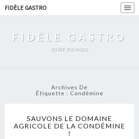
FIDÈLE GASTRO
Togg
navig
FIDÈLE GASTRO
JOSEF ZISYADIS
Archives De
Étiquette :
Condémine
SAUVONS
SAUVONS LE DOMAINE
LE
AGRICOLE DE LA CONDÉMINE
DOMAINE
!
AGRICOLE