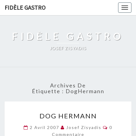
FIDÈLE GASTRO
Togg
navig
FIDÈLE GASTRO
JOSEF ZISYADIS
Archives De
Étiquette :
DogHermann
DOG
DOG HERMANN
HERMANN
Commentai
2 Avril 2007
Josef Zisyadis
0
Commentaire