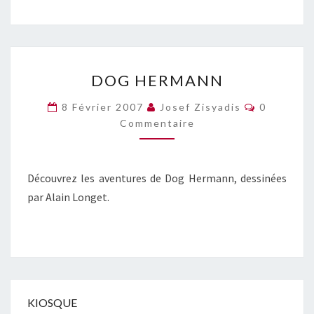
DOG
DOG HERMANN
HERMANN
Commenta
8 Février 2007
Josef Zisyadis
0
Commentaire
Découvrez les aventures de Dog Hermann, dessinées
par Alain Longet.
KIOSQUE