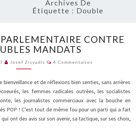
Archives De
Étiquette :
Double
UNE
E PARLEMENTAIRE CONTRE
INITIATIVE
PARLEMENTAIRE
OUBLES MANDATS
CONTRE
Commentaires
LES
07
Josef Zisyadis
4 Commentaires
DOUBLES
MANDATS
e bienveillance et de réflexions bien senties, sans arrières
coeurés, les femmes radicales outrées, les socialistes
honte, les journalistes commerciaux avec la bouche en
tés POP ! C’est tout de même fou pour un parti qui a fait
ui ont des avis sur son avenir, sa tactique, sur ses choix,