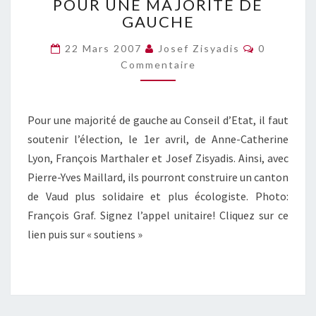
POUR UNE MAJORITÉ DE
UNE
GAUCHE
MAJORITÉ
DE
Commentai
22 Mars 2007
Josef Zisyadis
0
GAUCHE
Commentaire
Pour une majorité de gauche au Conseil d’Etat, il faut
soutenir l’élection, le 1er avril, de Anne-Catherine
Lyon, François Marthaler et Josef Zisyadis. Ainsi, avec
Pierre-Yves Maillard, ils pourront construire un canton
de Vaud plus solidaire et plus écologiste. Photo:
François Graf. Signez l’appel unitaire! Cliquez sur ce
lien puis sur « soutiens »