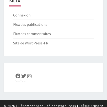
MÉTA
Connexion
Flux des publications
Flux des commentaires
Site de WordPress-FR
Facebook
Twitter
Instagram
© 2026
|
Fièrement propulsé par
WordPress
|
Thème :
Nisarg