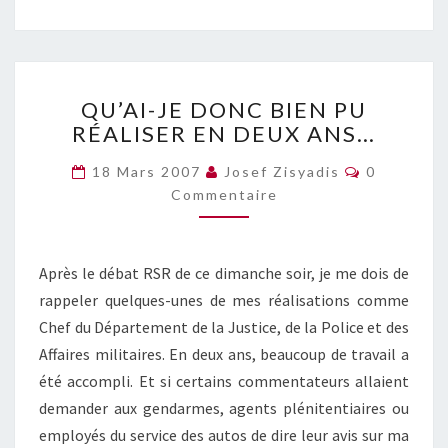
QU’AI-
QU’AI-JE DONC BIEN PU
JE
RÉALISER EN DEUX ANS…
DONC
BIEN
Commentai
18 Mars 2007
Josef Zisyadis
0
PU
Commentaire
RÉALISER
EN
DEUX
ANS…
Après le débat RSR de ce dimanche soir, je me dois de
rappeler quelques-unes de mes réalisations comme
Chef du Département de la Justice, de la Police et des
Affaires militaires. En deux ans, beaucoup de travail a
été accompli. Et si certains commentateurs allaient
demander aux gendarmes, agents plénitentiaires ou
employés du service des autos de dire leur avis sur ma