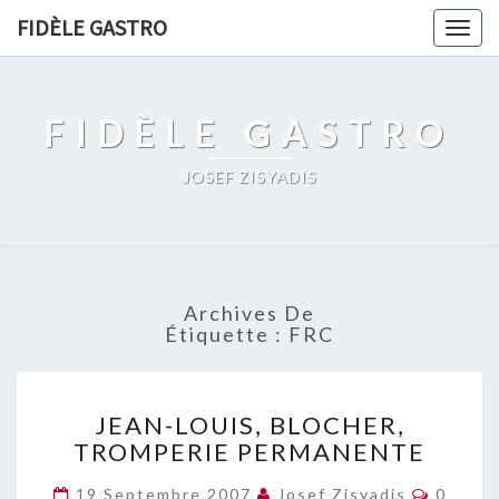
FIDÈLE GASTRO
Togg
navig
FIDÈLE GASTRO
JOSEF ZISYADIS
Archives De
Étiquette :
FRC
JEAN-
JEAN-LOUIS, BLOCHER,
LOUIS,
TROMPERIE PERMANENTE
BLOCHER,
TROMPERIE
Commen
19 Septembre 2007
Josef Zisyadis
0