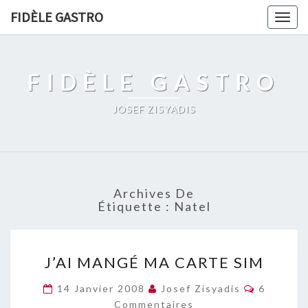
FIDÈLE GASTRO
Togg
navig
FIDÈLE GASTRO
JOSEF ZISYADIS
Archives De
Étiquette :
Natel
J’AI
J’AI MANGÉ MA CARTE SIM
MANGÉ
MA
Commenta
14 Janvier 2008
Josef Zisyadis
6
CARTE
Commentaires