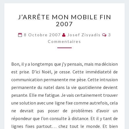
J’ARRÊTE
J’ARRÊTE MON MOBILE FIN
MON
2007
MOBILE
FIN
Commenta
8 Octobre 2007
Josef Zisyadis
3
2007
Commentaires
Bon, il y a longtemps que j’y pensais, mais ma décision
est prise. D’ici Noël, je cesse. Cette immédiateté de
communication permanente me pèse. Cette intrusion
permanente du natel dans la vie quotidienne devient
pesante. Elle me fatigue. Je vais certainement trouver
une solution avec une ligne fixe comme autrefois, cela
ne devrait pas poser de problèmes d’avoir un
répondeur que l’on consulte à distance. Et il y tant de
lignes fixes partout… chez tout le monde. Et bien