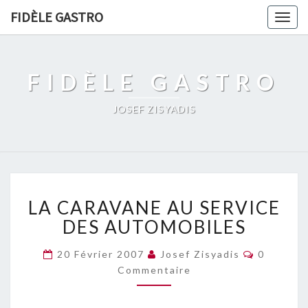
FIDÈLE GASTRO
Togg
navig
FIDÈLE GASTRO
JOSEF ZISYADIS
LA
LA CARAVANE AU SERVICE
CARAVANE
AU
DES AUTOMOBILES
SERVICE
DES
Commenta
20 Février 2007
Josef Zisyadis
0
AUTOMOBILES
Commentaire