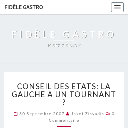
FIDÈLE GASTRO
Togg
navig
FIDÈLE GASTRO
JOSEF ZISYADIS
CONSEIL
CONSEIL DES ETATS: LA
DES
ETATS:
GAUCHE A UN TOURNANT
LA
?
GAUCHE
A
Commen
30 Septembre 2007
Josef Zisyadis
0
UN
Commentaire
TOURNANT