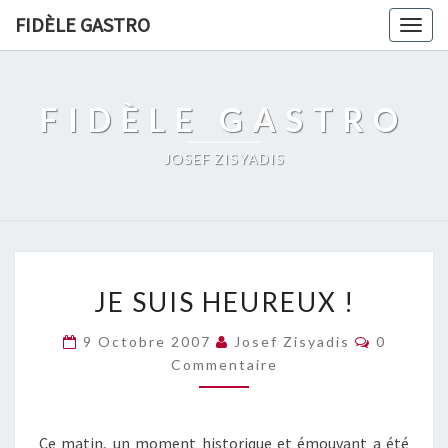
FIDÈLE GASTRO
Togg
navig
FIDÈLE GASTRO
JOSEF ZISYADIS
JE
JE SUIS HEUREUX !
SUIS
HEUREUX
Commenta
9 Octobre 2007
Josef Zisyadis
0
!
Commentaire
Ce matin, un moment historique et émouvant a été