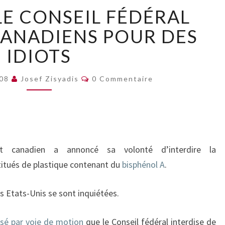
BIBERONS:
LE CONSEIL FÉDÉRAL
LE
CONSEIL
CANADIENS POUR DES
FÉDÉRAL
IDIOTS
PREND
LES
Commentaires
CANADIENS
008
Josef Zisyadis
0 Commentaire
POUR
DES
IDIOTS
t canadien a annoncé sa volonté d’interdire la
titués de plastique contenant du
bisphénol A
.
es Etats-Unis se sont inquiétées.
osé par voie de motion
que le Conseil fédéral interdise de