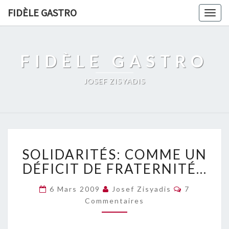
FIDÈLE GASTRO
Togg
navig
FIDÈLE GASTRO
JOSEF ZISYADIS
SOLIDARITÉS:
SOLIDARITÉS: COMME UN
COMME
UN
DÉFICIT DE FRATERNITÉ…
DÉFICIT
DE
Commentai
6 Mars 2009
Josef Zisyadis
7
FRATERNITÉ…
Commentaires