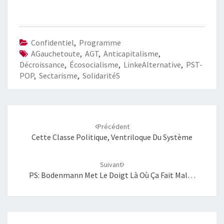
Confidentiel
,
Programme
AGauchetoute
,
AGT
,
Anticapitalisme
,
Décroissance
,
Écosocialisme
,
LinkeAlternative
,
PST-
POP
,
Sectarisme
,
SolidaritéS
Navigation
d'article
Précédent
Cette Classe Politique, Ventriloque Du Système
Suivant
PS: Bodenmann Met Le Doigt Là Où Ça Fait Mal…