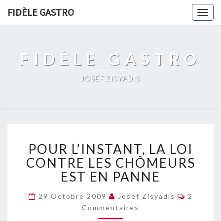
FIDÈLE GASTRO
Togg
navig
FIDÈLE GASTRO
JOSEF ZISYADIS
POUR
POUR L’INSTANT, LA LOI
L’INSTANT,
LA
CONTRE LES CHÔMEURS
LOI
EST EN PANNE
CONTRE
LES
Comment
29 Octobre 2009
Josef Zisyadis
2
CHÔMEURS
Commentaires
EST