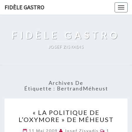
FIDÈLE GASTRO
Togg
navig
FIDÈLE GASTRO
JOSEF ZISYADIS
Archives De
Étiquette :
BertrandMéheust
« LA
« LA POLITIQUE DE
POLITIQUE
L’OXYMORE » DE MÉHEUST
DE
L’OXYMORE »
Commentai
11 Mai 2009
Josef Zisyadis
1