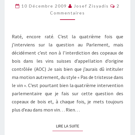
DE
Commen
10 Décembre 2009
Josef Zisyadis
2
BOIS
Commentaires
DANS
LE
VIN
AOC
Raté, encore raté. C’est la quatrième fois que
j’interviens sur la question au Parlement, mais
décidément c’est non à l’interdiction des copeaux de
bois dans les vins suisses d’appellation d’origine
contrôlée (AOC) Je sais bien que j’aurais dû intituler
ma motion autrement, du style « Pas de tristesse dans
le vin ». C’est pourtant bien la quatrième intervention
parlementaire que je fais sur cette question des
copeaux de bois et, à chaque fois, je mets toujours
plus d’eau dans mon vin… Rien…
LIRE LA SUITE
LIRE LA SUITE