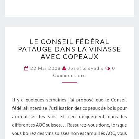
LE
LE CONSEIL FÉDÉRAL
CONSEIL
PATAUGE DANS LA VINASSE
FÉDÉRAL
AVEC COPEAUX
PATAUGE
DANS
Commentai
22 Mai 2008
Josef Zisyadis
0
LA
Commentaire
VINASSE
AVEC
COPEAUX
Il y a quelques semaines j’ai proposé que le Conseil
fédéral interdise l’utilisation des copeaux de bois pour
aromatiser les vins. Et ceci uniquement dans les
différentes AOC suisses… Rassurez-vous donc, lorsque
vous boirez des vins suisses non estampillés AOC, vous