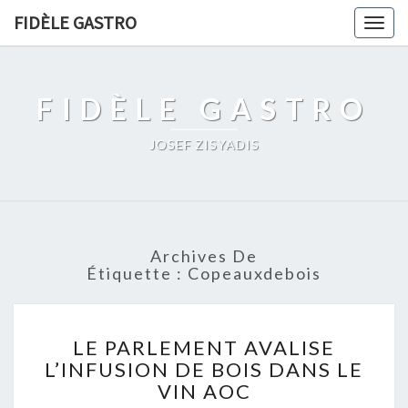
FIDÈLE GASTRO
Togg
navig
FIDÈLE GASTRO
JOSEF ZISYADIS
Archives De
Étiquette :
Copeauxdebois
LE
LE PARLEMENT AVALISE
PARLEMENT
L’INFUSION DE BOIS DANS LE
AVALISE
VIN AOC
L’INFUSION