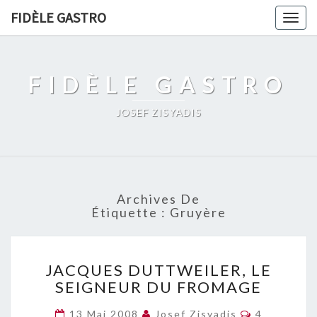
FIDÈLE GASTRO
Togg
navig
FIDÈLE GASTRO
JOSEF ZISYADIS
Archives De
Étiquette :
Gruyère
JACQUES
JACQUES DUTTWEILER, LE
DUTTWEILER,
SEIGNEUR DU FROMAGE
LE
SEIGNEUR
Commentai
13 Mai 2008
Josef Zisyadis
4