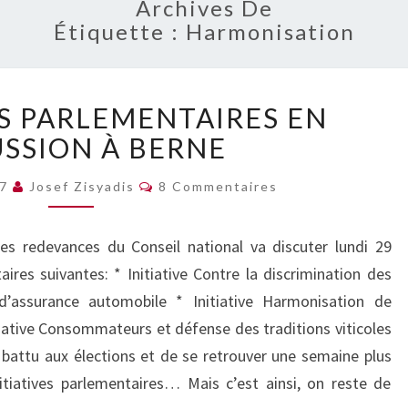
Archives De
Étiquette :
Harmonisation
3
ES PARLEMENTAIRES EN
INITIATIVES
PARLEMENTAIRES
USSION À BERNE
EN
Commentaires
DISCUSSION
07
Josef Zisyadis
8 Commentaires
À
BERNE
s redevances du Conseil national va discuter lundi 29
ires suivantes: * Initiative Contre la discrimination des
’assurance automobile * Initiative Harmonisation de
tiative Consommateurs et défense des traditions viticoles
é battu aux élections et de se retrouver une semaine plus
tiatives parlementaires… Mais c’est ainsi, on reste de