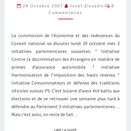
DISCUSSION
Comment
28 Octobre 2007
Josef Zisyadis
8
À
Commentaires
BERNE
La commission de l’économie et des redevances du
Conseil national va discuter lundi 29 octobre mes 3
initiatives parlementaires suivantes: * Initiative
Contre la discrimination des étrangers en matière de
primes d’assurance automobile * Initiative
Harmonisation de l’imposition des hauts revenus *
Initiative Consommateurs et défense des traditions
viticoles suisses PS: C’est bizarre d’avoir été battu aux
élections et de se retrouver une semaine plus tard à
défendre au Parlement 3 initiatives parlementaires…
Mais c’est ainsi, on reste de fait…
LIRE LA SUITE
LIRE LA SUITE