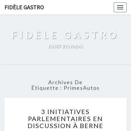
FIDÈLE GASTRO
Togg
navig
FIDÈLE GASTRO
JOSEF ZISYADIS
Archives De
Étiquette :
PrimesAutos
3
3 INITIATIVES
INITIATIVES
PARLEMENTAIRES EN
PARLEMENTAIRES
DISCUSSION À BERNE
EN