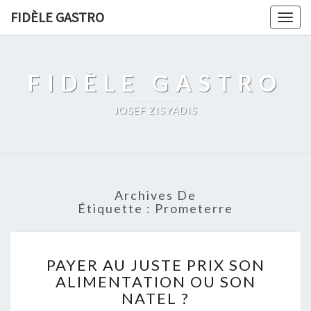
FIDÈLE GASTRO
Togg
navig
FIDÈLE GASTRO
JOSEF ZISYADIS
Archives De
Étiquette :
Prometerre
PAYER
PAYER AU JUSTE PRIX SON
AU
ALIMENTATION OU SON
JUSTE
NATEL ?
PRIX