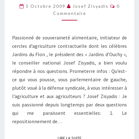
SON
Commenta
5 Octobre 2009
Josef Zisyadis
0
ALIMENTATION
Commentaire
OU
SON
NATEL
?
Passionné de souveraineté alimentaire, initiateur de
cercles d’agriculture contractuelle dont les célèbres
Jardins du Flon , le président des « Jardins d’Ouchy »,
le conseiller national Josef Zisyadis, a bien voulu
répondre à nos questions. Prometerre infos : Qu’est-
ce qui vous pousse, vous parlementaire de gauche,
plutôt voué à la défense syndicale, à vous intéresser à
l’agriculture et aux agriculteurs ? Josef Zisyadis : Je
suis passionné depuis longtemps par deux questions
qui me paraissent essentielles: 1. Le
repositionnement de…
LIRE LA SUITE
LIRE LA SUITE