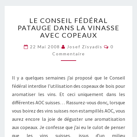
LE
LE CONSEIL FÉDÉRAL
CONSEIL
PATAUGE DANS LA VINASSE
FÉDÉRAL
AVEC COPEAUX
PATAUGE
DANS
Commentai
22 Mai 2008
Josef Zisyadis
0
LA
Commentaire
VINASSE
AVEC
COPEAUX
Il y a quelques semaines j’ai proposé que le Conseil
fédéral interdise l’utilisation des copeaux de bois pour
aromatiser les vins. Et ceci uniquement dans les
différentes AOC suisses… Rassurez-vous donc, lorsque
vous boirez des vins suisses non estampillés AOC, vous
aurez encore la joie de déguster une aromatisation
aux copeaux. Je confesse que j’ai eu le culot de penser
que les vins suisses, issus d’un milieu