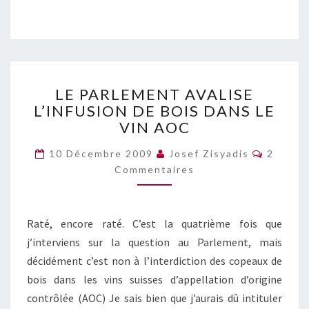
LE
LE PARLEMENT AVALISE
PARLEMENT
L’INFUSION DE BOIS DANS LE
AVALISE
VIN AOC
L’INFUSION
DE
Commen
10 Décembre 2009
Josef Zisyadis
2
BOIS
Commentaires
DANS
LE
VIN
AOC
Raté, encore raté. C’est la quatrième fois que
j’interviens sur la question au Parlement, mais
décidément c’est non à l’interdiction des copeaux de
bois dans les vins suisses d’appellation d’origine
contrôlée (AOC) Je sais bien que j’aurais dû intituler