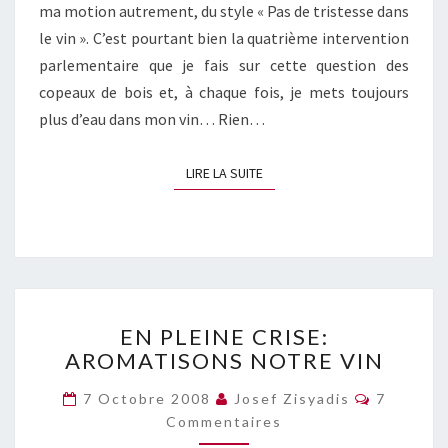
ma motion autrement, du style « Pas de tristesse dans
le vin ». C’est pourtant bien la quatrième intervention
parlementaire que je fais sur cette question des
copeaux de bois et, à chaque fois, je mets toujours
plus d’eau dans mon vin… Rien…
LIRE LA SUITE
LIRE LA SUITE
EN
EN PLEINE CRISE:
PLEINE
AROMATISONS NOTRE VIN
CRISE:
AROMATISONS
Commenta
7 Octobre 2008
Josef Zisyadis
7
NOTRE
Commentaires
VIN