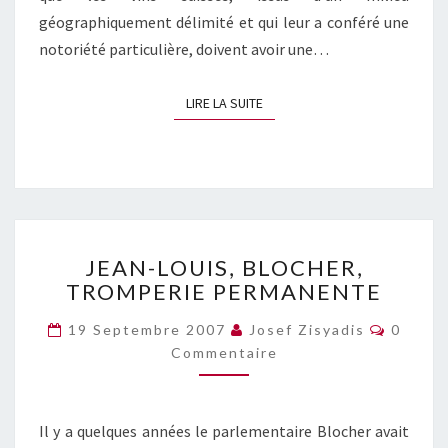
géographiquement délimité et qui leur a conféré une
notoriété particulière, doivent avoir une…
LIRE LA SUITE
LIRE LA SUITE
JEAN-
JEAN-LOUIS, BLOCHER,
LOUIS,
TROMPERIE PERMANENTE
BLOCHER,
TROMPERIE
Commen
19 Septembre 2007
Josef Zisyadis
0
PERMANENTE
Commentaire
Il y a quelques années le parlementaire Blocher avait