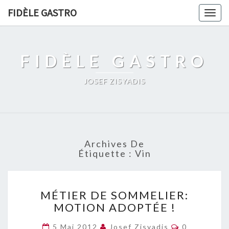
FIDÈLE GASTRO
Togg
navig
FIDÈLE GASTRO
JOSEF ZISYADIS
Archives De
Étiquette :
Vin
MÉTIER
MÉTIER DE SOMMELIER:
DE
MOTION ADOPTÉE !
SOMMELIER:
MOTION
Commentair
5 Mai 2012
Josef Zisyadis
0