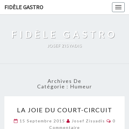
FIDÈLE GASTRO
Togg
navig
FIDÈLE GASTRO
JOSEF ZISYADIS
Archives De
Catégorie :
Humeur
LA
LA JOIE DU COURT-CIRCUIT
JOIE
DU
Commen
15 Septembre 2015
Josef Zisyadis
0
COURT-
Commentaire