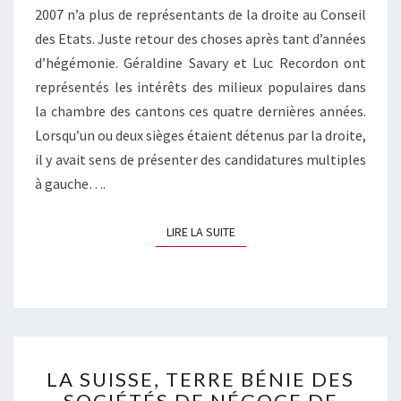
2007 n’a plus de représentants de la droite au Conseil
des Etats. Juste retour des choses après tant d’années
d’hégémonie. Géraldine Savary et Luc Recordon ont
représentés les intérêts des milieux populaires dans
la chambre des cantons ces quatre dernières années.
Lorsqu’un ou deux sièges étaient détenus par la droite,
il y avait sens de présenter des candidatures multiples
à gauche….
LIRE LA SUITE
LIRE LA SUITE
LA
LA SUISSE, TERRE BÉNIE DES
SUISSE,
SOCIÉTÉS DE NÉGOCE DE
TERRE