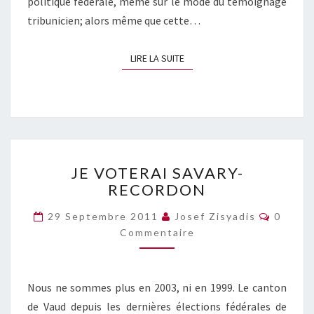
politique fédérale, même sur le mode du témoignage
tribunicien; alors même que cette…
LIRE LA SUITE
LIRE LA SUITE
JE
JE VOTERAI SAVARY-
VOTERAI
RECORDON
SAVARY-
RECORDON
Commen
29 Septembre 2011
Josef Zisyadis
0
Commentaire
Nous ne sommes plus en 2003, ni en 1999. Le canton
de Vaud depuis les dernières élections fédérales de