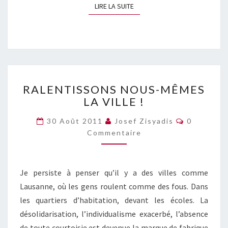
LIRE LA SUITE
LIRE LA SUITE
RALENTISSONS
RALENTISSONS NOUS-MÊMES
NOUS-
LA VILLE !
MÊMES
LA
Commentai
30 Août 2011
Josef Zisyadis
0
VILLE
Commentaire
!
Je persiste à penser qu’il y a des villes comme
Lausanne, où les gens roulent comme des fous. Dans
les quartiers d’habitation, devant les écoles. La
désolidarisation, l’individualisme exacerbé, l’absence
de toute courtoisie est devenue la marque de fabrique