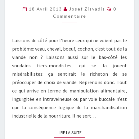
LASAGNES
Commentai
18 Avril 2013
Josef Zisyadis
0
AU
Commentaire
CANASSON
!
Laissons de côté pour l’heure ceux qui ne voient pas le
problème: veau, cheval, boeuf, cochon, c’est tout de la
viande non ? Laissons aussi sur le bas-côté les
soudains tiers-mondistes, qui se la jouent
misérabilistes: ça sentirait le richeton de se
préoccuper de choix de viande. Reprenons donc. Tout
ce qui arrive en terme de manipulation alimentaire,
ingurgitée en intraveineuse ou par voie buccale n’est
que la conséquence logique de la marchandisation
industrielle de la nourriture. Il ne sert…
LIRE LA SUITE
LIRE LA SUITE