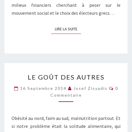
milieux financiers cherchant à peser sur le
mouvement social et le choix des électeurs grecs…
LIRE LA SUITE
LIRE LA SUITE
LE
LE GOÛT DES AUTRES
GOÛT
DES
Commen
16 Septembre 2014
Josef Zisyadis
0
AUTRES
Commentaire
Obésité au nord, faim au sud, malnutrition partout. Et
si notre problème était la solitude alimentaire, qui