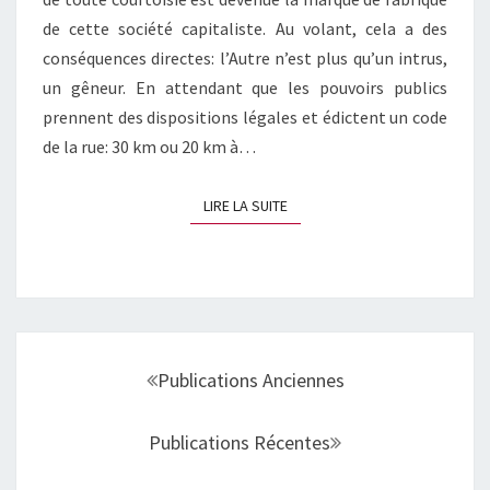
de cette société capitaliste. Au volant, cela a des
conséquences directes: l’Autre n’est plus qu’un intrus,
un gêneur. En attendant que les pouvoirs publics
prennent des dispositions légales et édictent un code
de la rue: 30 km ou 20 km à…
LIRE LA SUITE
LIRE LA SUITE
Navigation
au
Publications Anciennes
sein
des
Publications Récentes
articles