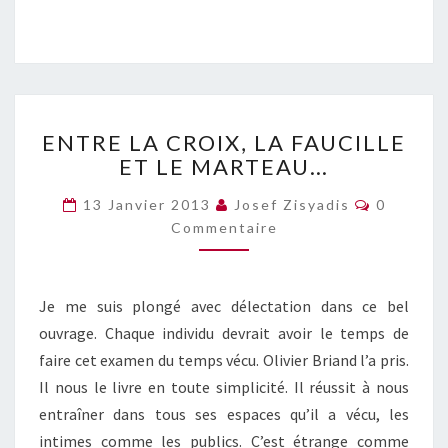
ENTRE
ENTRE LA CROIX, LA FAUCILLE
LA
ET LE MARTEAU…
CROIX,
LA
Commenta
13 Janvier 2013
Josef Zisyadis
0
FAUCILLE
Commentaire
ET
LE
MARTEAU…
Je me suis plongé avec délectation dans ce bel
ouvrage. Chaque individu devrait avoir le temps de
faire cet examen du temps vécu. Olivier Briand l’a pris.
Il nous le livre en toute simplicité. Il réussit à nous
entraîner dans tous ses espaces qu’il a vécu, les
intimes comme les publics. C’est étrange comme