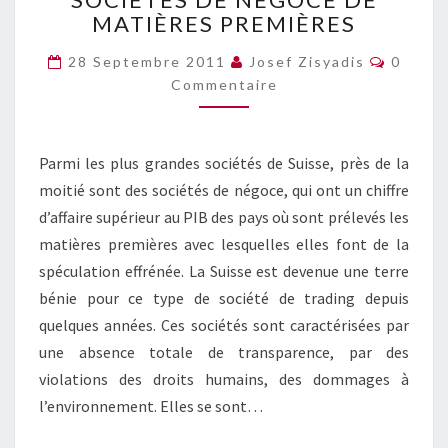
MATIÈRES PREMIÈRES
BÉNIE
DES
Commen
28 Septembre 2011
Josef Zisyadis
0
SOCIÉTÉS
Commentaire
DE
NÉGOCE
DE
MATIÈRES
Parmi les plus grandes sociétés de Suisse, près de la
PREMIÈRES
moitié sont des sociétés de négoce, qui ont un chiffre
d’affaire supérieur au PIB des pays où sont prélevés les
matières premières avec lesquelles elles font de la
spéculation effrénée. La Suisse est devenue une terre
bénie pour ce type de société de trading depuis
quelques années. Ces sociétés sont caractérisées par
une absence totale de transparence, par des
violations des droits humains, des dommages à
l’environnement. Elles se sont…