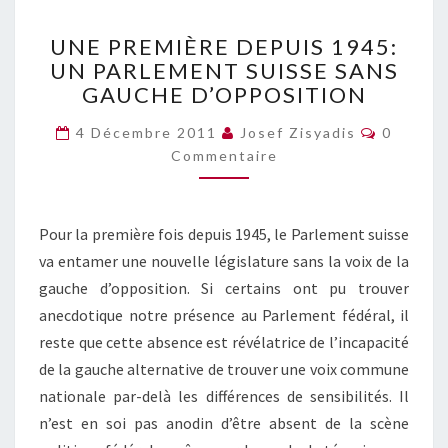
UNE
UNE PREMIÈRE DEPUIS 1945:
PREMIÈRE
UN PARLEMENT SUISSE SANS
DEPUIS
GAUCHE D’OPPOSITION
1945:
UN
Comment
4 Décembre 2011
Josef Zisyadis
0
PARLEMENT
Commentaire
SUISSE
SANS
GAUCHE
D’OPPOSITION
Pour la première fois depuis 1945, le Parlement suisse
va entamer une nouvelle législature sans la voix de la
gauche d’opposition. Si certains ont pu trouver
anecdotique notre présence au Parlement fédéral, il
reste que cette absence est révélatrice de l’incapacité
de la gauche alternative de trouver une voix commune
nationale par-delà les différences de sensibilités. Il
n’est en soi pas anodin d’être absent de la scène