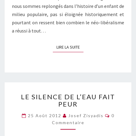
nous sommes replongés dans l’histoire d’un enfant de
milieu populaire, pas si éloignée historiquement et
pourtant on ressent bien combien le néo-libéralisme
a réussi à tout…
LIRE LA SUITE
LIRE LA SUITE
LE
LE SILENCE DE L’EAU FAIT
SILENCE
PEUR
DE
L’EAU
Commentai
25 Août 2012
Josef Zisyadis
0
FAIT
Commentaire
PEUR