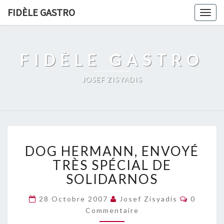
FIDÈLE GASTRO
Togg
navig
FIDÈLE GASTRO
JOSEF ZISYADIS
DOG
DOG HERMANN, ENVOYÉ
HERMANN,
ENVOYÉ
TRÈS SPÉCIAL DE
TRÈS
SOLIDARNOS
SPÉCIAL
DE
Comment
28 Octobre 2007
Josef Zisyadis
0
SOLIDARNOS
Commentaire