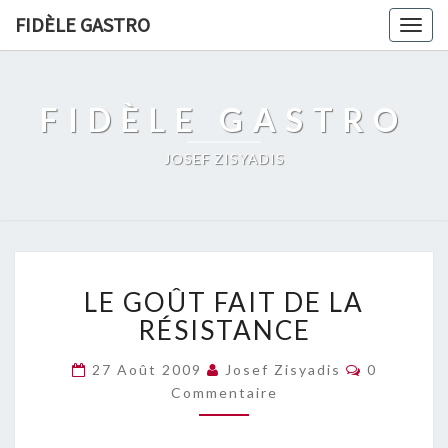
FIDÈLE GASTRO
Togg
navig
FIDÈLE GASTRO
JOSEF ZISYADIS
LE
LE GOÛT FAIT DE LA
GOÛT
FAIT
RÉSISTANCE
DE
LA
Commentai
27 Août 2009
Josef Zisyadis
0
RÉSISTANCE
Commentaire