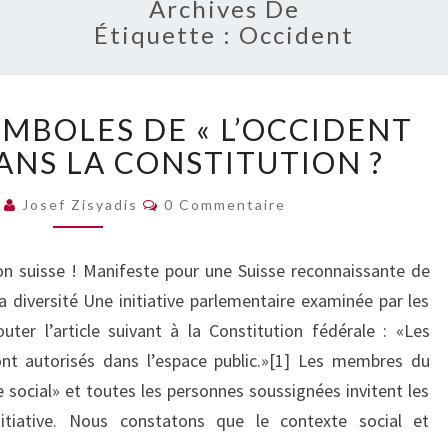
Archives De
Étiquette :
Occident
INSCRIRE
YMBOLES DE « L’OCCIDENT
LES
SYMBOLES
ANS LA CONSTITUTION ?
DE
Commentaires
« L’OCCIDENT
1
Josef Zisyadis
0 Commentaire
CHRÉTIEN »
DANS
on suisse ! Manifeste pour une Suisse reconnaissante de
LA
la diversité Une initiative parlementaire examinée par les
CONSTITUTION
?
er l’article suivant à la Constitution fédérale : «Les
ont autorisés dans l’espace public.»[1] Les membres du
social» et toutes les personnes soussignées invitent les
nitiative. Nous constatons que le contexte social et