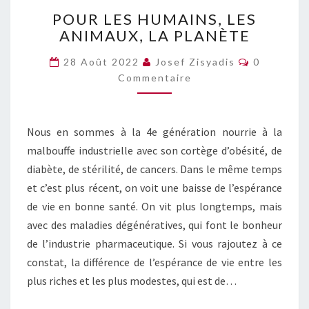
POUR
POUR LES HUMAINS, LES
LES
ANIMAUX, LA PLANÈTE
HUMAINS,
LES
Commentai
28 Août 2022
Josef Zisyadis
0
ANIMAUX,
Commentaire
LA
PLANÈTE
Nous en sommes à la 4e génération nourrie à la
malbouffe industrielle avec son cortège d’obésité, de
diabète, de stérilité, de cancers. Dans le même temps
et c’est plus récent, on voit une baisse de l’espérance
de vie en bonne santé. On vit plus longtemps, mais
avec des maladies dégénératives, qui font le bonheur
de l’industrie pharmaceutique. Si vous rajoutez à ce
constat, la différence de l’espérance de vie entre les
plus riches et les plus modestes, qui est de…