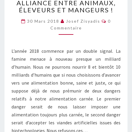
ALLIANCE ENTRE ANIMAUX,
NOUVELLE
ÉLEVEURS ET MANGEURS !
ALLIANCE
ENTRE
Commentai
30 Mars 2018
Josef Zisyadis
0
ANIMAUX,
Commentaire
ÉLEVEURS
ET
MANGEURS
!
L’année 2018 commence par un double signal. La
famine menace à nouveau presque un milliard
d’humain. Nous ne pourrons nourrir 8 et bientôt 10
milliards d’humains que si nous choisissons d’avancer
vers une alimentation bonne, saine et juste, ce qui
suppose déjà de nous prémunir de deux dangers
relatifs à notre alimentation carnée. Le premier
danger serait de nous laisser imposer une
alimentation toujours plus carnée, le second danger
serait d’accepter les viandes artificielles issues des
biotechnologies. Nous refusons ces…