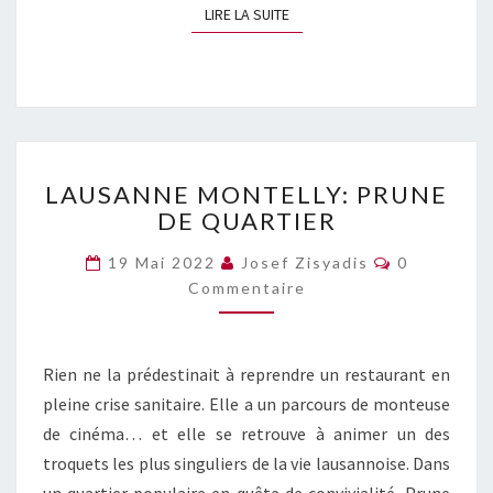
LIRE LA SUITE
LIRE LA SUITE
LAUSANNE
LAUSANNE MONTELLY: PRUNE
MONTELLY:
DE QUARTIER
PRUNE
DE
Commentai
19 Mai 2022
Josef Zisyadis
0
QUARTIER
Commentaire
Rien ne la prédestinait à reprendre un restaurant en
pleine crise sanitaire. Elle a un parcours de monteuse
de cinéma… et elle se retrouve à animer un des
troquets les plus singuliers de la vie lausannoise. Dans