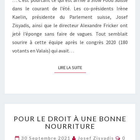
dans le courant de l’été. Les co-présidents Irène
Kaelin, présidente du Parlement suisse, Josef
Zisyadis, ainsi que le directeur Alexandre Fricker ont
jeté l’éponge sans faire de vagues. Tout semblait
sourire à cette équipe après le congrès 2020 (180
votants en Valais) qui avait…
LIRE LA SUITE
LIRE LA SUITE
POUR
POUR LE DROIT À UNE BONNE
LE
NOURRITURE
DROIT
À
Commen
30 Septembre 2021
Josef Zisyadis
0
UNE