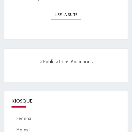
LIRE LA SUITE
LIRE LA SUITE
Navigation
au
Publications Anciennes
sein
des
articles
KIOSQUE
Femina
Moins !