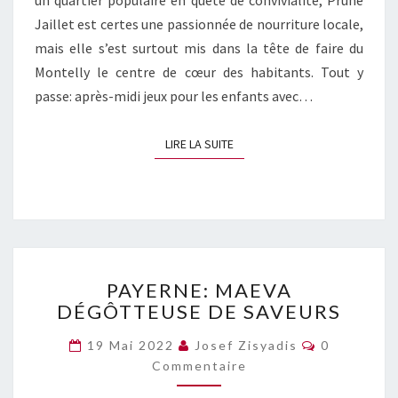
un quartier populaire en quête de convivialité, Prune
Jaillet est certes une passionnée de nourriture locale,
mais elle s’est surtout mis dans la tête de faire du
Montelly le centre de cœur des habitants. Tout y
passe: après-midi jeux pour les enfants avec…
LIRE LA SUITE
LIRE LA SUITE
PAYERNE:
PAYERNE: MAEVA
MAEVA
DÉGÔTTEUSE DE SAVEURS
DÉGÔTTEUSE
DE
Commentai
19 Mai 2022
Josef Zisyadis
0
SAVEURS
Commentaire