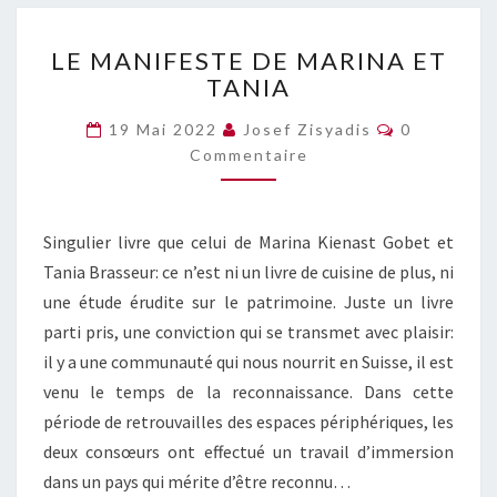
LE
LE MANIFESTE DE MARINA ET
MANIFESTE
TANIA
DE
MARINA
Commentai
19 Mai 2022
Josef Zisyadis
0
ET
Commentaire
TANIA
Singulier livre que celui de Marina Kienast Gobet et
Tania Brasseur: ce n’est ni un livre de cuisine de plus, ni
une étude érudite sur le patrimoine. Juste un livre
parti pris, une conviction qui se transmet avec plaisir:
il y a une communauté qui nous nourrit en Suisse, il est
venu le temps de la reconnaissance. Dans cette
période de retrouvailles des espaces périphériques, les
deux consœurs ont effectué un travail d’immersion
dans un pays qui mérite d’être reconnu…