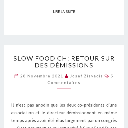
LIRE LA SUITE
LIRE LA SUITE
SLOW
SLOW FOOD CH: RETOUR SUR
FOOD
DES DÉMISSIONS
CH:
RETOUR
Commen
28 Novembre 2021
Josef Zisyadis
5
SUR
Commentaires
DES
DÉMISSIONS
Il n’est pas anodin que les deux co-présidents d’une
association et le directeur démissionnent en même
temps après avoir été élus largement par un congrès
… C’est pourtant ce qui est arrivé à Slow Food Suisse