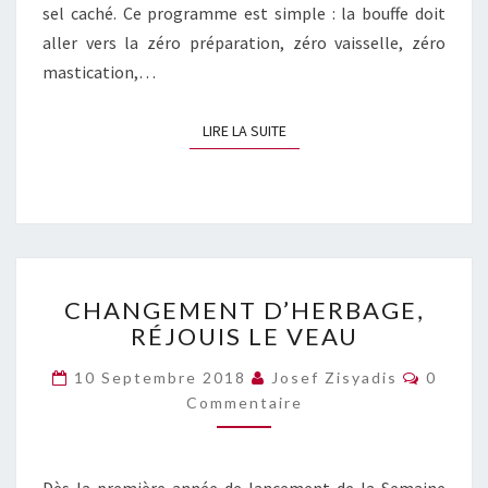
sel caché. Ce programme est simple : la bouffe doit
aller vers la zéro préparation, zéro vaisselle, zéro
mastication,…
LIRE LA SUITE
LIRE LA SUITE
CHANGEMENT
CHANGEMENT D’HERBAGE,
D’HERBAGE,
RÉJOUIS LE VEAU
RÉJOUIS
LE
Commen
10 Septembre 2018
Josef Zisyadis
0
VEAU
Commentaire
Dès la première année de lancement de la Semaine