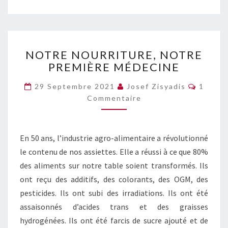
NOTRE
NOTRE NOURRITURE, NOTRE
NOURRITURE,
PREMIÈRE MÉDECINE
NOTRE
PREMIÈRE
Commen
29 Septembre 2021
Josef Zisyadis
1
MÉDECINE
Commentaire
En 50 ans, l’industrie agro-alimentaire a révolutionné
le contenu de nos assiettes. Elle a réussi à ce que 80%
des aliments sur notre table soient transformés. Ils
ont reçu des additifs, des colorants, des OGM, des
pesticides. Ils ont subi des irradiations. Ils ont été
assaisonnés d’acides trans et des graisses
hydrogénées. Ils ont été farcis de sucre ajouté et de