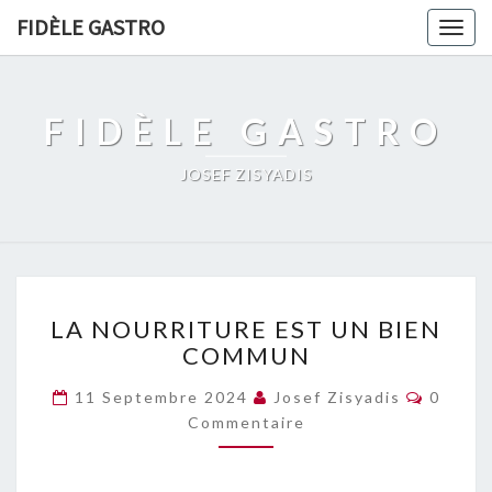
FIDÈLE GASTRO
Togg
navig
FIDÈLE GASTRO
JOSEF ZISYADIS
LA
LA NOURRITURE EST UN BIEN
NOURRITURE
COMMUN
EST
UN
Commen
11 Septembre 2024
Josef Zisyadis
0
BIEN
Commentaire
COMMUN