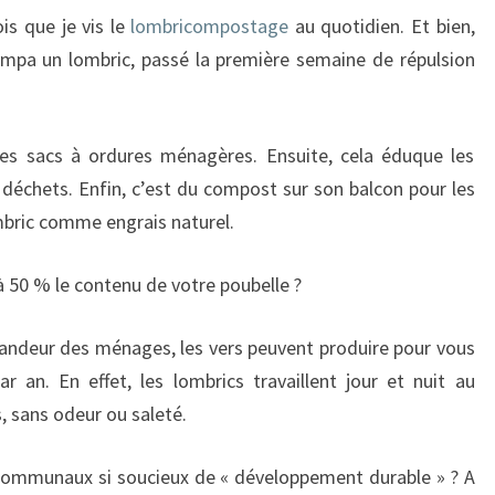
is que je vis le
lombricompostage
au quotidien. Et bien,
sympa un lombric, passé la première semaine de répulsion
des sacs à ordures ménagères. Ensuite, cela éduque les
s déchets. Enfin, c’est du compost sur son balcon pour les
ombric comme engrais naturel.
 à 50 % le contenu de votre poubelle ?
randeur des ménages, les vers peuvent produire pour vous
 an. En effet, les lombrics travaillent jour et nuit au
, sans odeur ou saleté.
ls communaux si soucieux de « développement durable » ? A