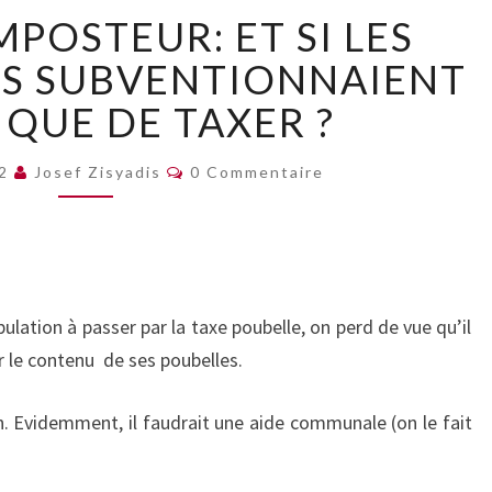
LOMBRICOMPOSTEUR:
POSTEUR: ET SI LES
ET
SI
ÉS SUBVENTIONNAIENT
LES
 QUE DE TAXER ?
MUNICIPALITÉS
SUBVENTIONNAIENT
Commentaires
PLUTÔT
12
Josef Zisyadis
0 Commentaire
QUE
DE
TAXER
?
pulation à passer par la taxe poubelle, on perd de vue qu’il
r le contenu de ses poubelles.
n. Evidemment, il faudrait une aide communale (on le fait